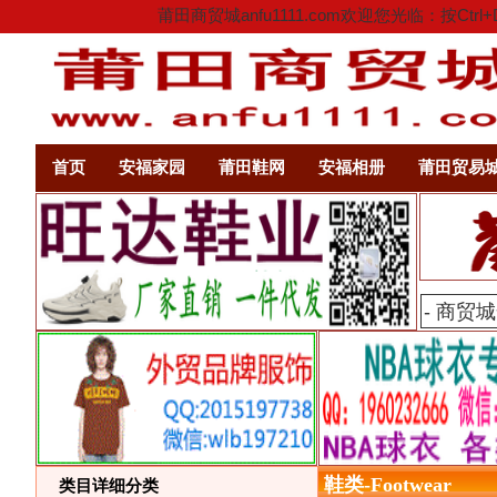
莆田商贸城anfu1111.com欢迎您光临：
首页
安福家园
莆田鞋网
安福相册
莆田贸易
鞋类-Footwear
类目详细分类