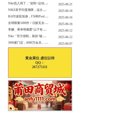
N
ike也入局了，“皮鞋+运动鞋”风潮，你喜欢哪一款？
2025-06-21
N
IKE牵手印度潮牌，这次真的不一样
2025-06-18
B
APE迷彩加身，F50和Predator迎来全新联名
2025-06-16
全
球限量1000件！日默瓦全新多功能设计凳来了
2025-06-16
李
娜、蒋奇明都爱“山下有松”！东方美学包袋，为什么引领风向？
2025-06-12
N
ike「官方假鞋」新款"破防退出游戏"曝光，确认发售
2025-06-12
5
000家门店，6000万会员，30亿“内衣大王”大手笔分红！
2025-06-07
黄金展位 虚位以待
QQ：
267275111