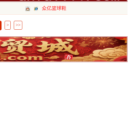
众亿篮球鞋
>
>>