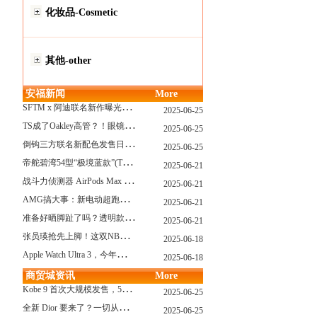
化妆品-Cosmetic
其他-other
安福新闻
More
S
FTM x 阿迪联名新作曝光，「超薄底」风格才是今年最大黑马？
2025-06-25
T
S成了Oakley高管？！眼镜圈要变天了
2025-06-25
倒
钩三方联名新配色发售日确认，Travis Scott x Chase B 即将登场！
2025-06-25
帝
舵碧湾54型“极境蓝款”(TUDOR Black Bay 54)
2025-06-21
战
斗力侦测器 AirPods Max 保护壳？？ 龙珠Z x CASETiFY 联名系列发布
2025-06-21
A
MG搞大事：新电动超跑模拟V8声浪
2025-06-21
准
备好晒脚趾了吗？透明款 AF1 要回归了
2025-06-21
张
员瑛抢先上脚！这双NB一看就要火
2025-06-18
A
pple Watch Ultra 3，今年秋天真的要来了？
2025-06-18
商贸城资讯
More
K
obe 9 首次大规模发售，5双科比新款将同时上线！
2025-06-25
全
新 Dior 要来了？一切从这只托特包开始说起！
2025-06-25