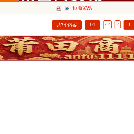
恒顺贸易
1/1
<<
<
1
共3个内容