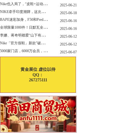
N
ike也入局了，“皮鞋+运动鞋”风潮，你喜欢哪一款？
2025-06-21
N
IKE牵手印度潮牌，这次真的不一样
2025-06-18
B
APE迷彩加身，F50和Predator迎来全新联名
2025-06-16
全
球限量1000件！日默瓦全新多功能设计凳来了
2025-06-16
李
娜、蒋奇明都爱“山下有松”！东方美学包袋，为什么引领风向？
2025-06-12
N
ike「官方假鞋」新款"破防退出游戏"曝光，确认发售
2025-06-12
5
000家门店，6000万会员，30亿“内衣大王”大手笔分红！
2025-06-07
黄金展位 虚位以待
QQ：
267275111