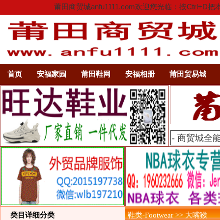
莆田商贸城anfu1111.com欢迎您光临：按C
首页
安福家园
莆田鞋网
安福相册
莆田贸易城
类目详细分类
鞋类-Footwear >> 大嘴猴