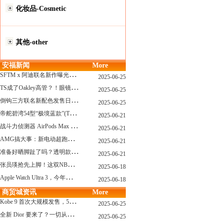
化妆品-Cosmetic
其他-other
安福新闻
More
S
FTM x 阿迪联名新作曝光，「超薄底」风格才是今年最大黑马？
2025-06-25
T
S成了Oakley高管？！眼镜圈要变天了
2025-06-25
倒
钩三方联名新配色发售日确认，Travis Scott x Chase B 即将登场！
2025-06-25
帝
舵碧湾54型“极境蓝款”(TUDOR Black Bay 54)
2025-06-21
战
斗力侦测器 AirPods Max 保护壳？？ 龙珠Z x CASETiFY 联名系列发布
2025-06-21
A
MG搞大事：新电动超跑模拟V8声浪
2025-06-21
准
备好晒脚趾了吗？透明款 AF1 要回归了
2025-06-21
张
员瑛抢先上脚！这双NB一看就要火
2025-06-18
A
pple Watch Ultra 3，今年秋天真的要来了？
2025-06-18
商贸城资讯
More
K
obe 9 首次大规模发售，5双科比新款将同时上线！
2025-06-25
全
新 Dior 要来了？一切从这只托特包开始说起！
2025-06-25