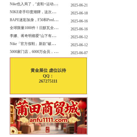
N
ike也入局了，“皮鞋+运动鞋”风潮，你喜欢哪一款？
2025-06-21
N
IKE牵手印度潮牌，这次真的不一样
2025-06-18
B
APE迷彩加身，F50和Predator迎来全新联名
2025-06-16
全
球限量1000件！日默瓦全新多功能设计凳来了
2025-06-16
李
娜、蒋奇明都爱“山下有松”！东方美学包袋，为什么引领风向？
2025-06-12
N
ike「官方假鞋」新款"破防退出游戏"曝光，确认发售
2025-06-12
5
000家门店，6000万会员，30亿“内衣大王”大手笔分红！
2025-06-07
黄金展位 虚位以待
QQ：
267275111