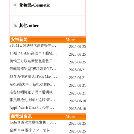
化妆品-Cosmetic
其他-other
安福新闻
More
S
FTM x 阿迪联名新作曝光，「超薄底」风格才是今年最大黑马？
2025-06-25
T
S成了Oakley高管？！眼镜圈要变天了
2025-06-25
倒
钩三方联名新配色发售日确认，Travis Scott x Chase B 即将登场！
2025-06-25
帝
舵碧湾54型“极境蓝款”(TUDOR Black Bay 54)
2025-06-21
战
斗力侦测器 AirPods Max 保护壳？？ 龙珠Z x CASETiFY 联名系列发布
2025-06-21
A
MG搞大事：新电动超跑模拟V8声浪
2025-06-21
准
备好晒脚趾了吗？透明款 AF1 要回归了
2025-06-21
张
员瑛抢先上脚！这双NB一看就要火
2025-06-18
A
pple Watch Ultra 3，今年秋天真的要来了？
2025-06-18
商贸城资讯
More
K
obe 9 首次大规模发售，5双科比新款将同时上线！
2025-06-25
全
新 Dior 要来了？一切从这只托特包开始说起！
2025-06-25