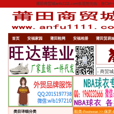
莆田商贸城anfu1111.com欢迎您光临：
首页
安福家园
莆田鞋网
安福相册
莆田贸易
类目详细分类
鞋类-Footwear >> 保罗-P