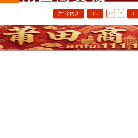
1/1
<<
<
1
共1个内容