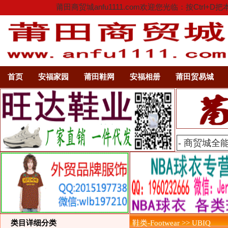
莆田商贸城anfu1111.com欢迎您光临：按C
首页
安福家园
莆田鞋网
安福相册
莆田贸易城
类目详细分类
鞋类-Footwear >> UBIQ