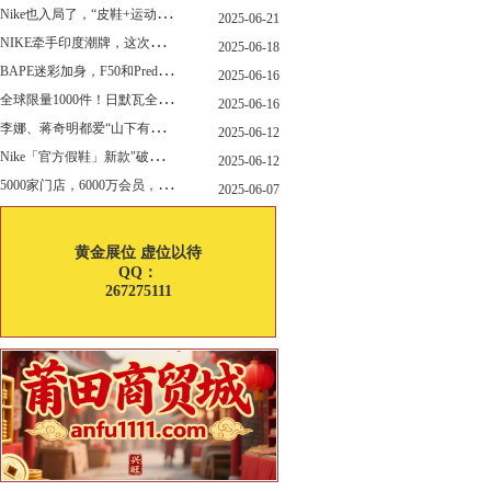
N
ike也入局了，“皮鞋+运动鞋”风潮，你喜欢哪一款？
2025-06-21
N
IKE牵手印度潮牌，这次真的不一样
2025-06-18
B
APE迷彩加身，F50和Predator迎来全新联名
2025-06-16
全
球限量1000件！日默瓦全新多功能设计凳来了
2025-06-16
李
娜、蒋奇明都爱“山下有松”！东方美学包袋，为什么引领风向？
2025-06-12
N
ike「官方假鞋」新款"破防退出游戏"曝光，确认发售
2025-06-12
5
000家门店，6000万会员，30亿“内衣大王”大手笔分红！
2025-06-07
黄金展位 虚位以待
QQ：
267275111