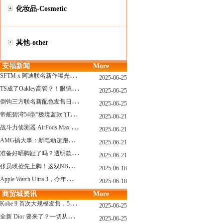
化妆品-Cosmetic
其他-other
安福新闻
More
S
FTM x 阿迪联名新作曝光，「超薄底」风格才是今年最大黑马？
2025-06-25
T
S成了Oakley高管？！眼镜圈要变天了
2025-06-25
倒
钩三方联名新配色发售日确认，Travis Scott x Chase B 即将登场！
2025-06-25
帝
舵碧湾54型“极境蓝款”(TUDOR Black Bay 54)
2025-06-21
战
斗力侦测器 AirPods Max 保护壳？？ 龙珠Z x CASETiFY 联名系列发布
2025-06-21
A
MG搞大事：新电动超跑模拟V8声浪
2025-06-21
准
备好晒脚趾了吗？透明款 AF1 要回归了
2025-06-21
张
员瑛抢先上脚！这双NB一看就要火
2025-06-18
A
pple Watch Ultra 3，今年秋天真的要来了？
2025-06-18
商贸城资讯
More
K
obe 9 首次大规模发售，5双科比新款将同时上线！
2025-06-25
全
新 Dior 要来了？一切从这只托特包开始说起！
2025-06-25