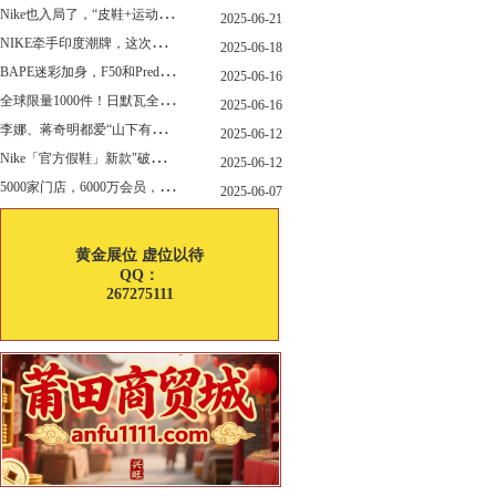
N
ike也入局了，“皮鞋+运动鞋”风潮，你喜欢哪一款？
2025-06-21
N
IKE牵手印度潮牌，这次真的不一样
2025-06-18
B
APE迷彩加身，F50和Predator迎来全新联名
2025-06-16
全
球限量1000件！日默瓦全新多功能设计凳来了
2025-06-16
李
娜、蒋奇明都爱“山下有松”！东方美学包袋，为什么引领风向？
2025-06-12
N
ike「官方假鞋」新款"破防退出游戏"曝光，确认发售
2025-06-12
5
000家门店，6000万会员，30亿“内衣大王”大手笔分红！
2025-06-07
黄金展位 虚位以待
QQ：
267275111