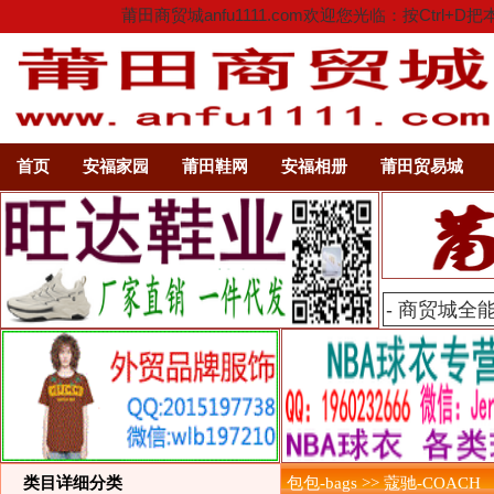
莆田商贸城anfu1111.com欢迎您光临：按C
首页
安福家园
莆田鞋网
安福相册
莆田贸易城
类目详细分类
包包-bags >> 蔻驰-COACH