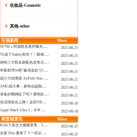
化妆品-Cosmetic
其他-other
安福新闻
More
S
FTM x 阿迪联名新作曝光，「超薄底」风格才是今年最大黑马？
2025-06-25
T
S成了Oakley高管？！眼镜圈要变天了
2025-06-25
倒
钩三方联名新配色发售日确认，Travis Scott x Chase B 即将登场！
2025-06-25
帝
舵碧湾54型“极境蓝款”(TUDOR Black Bay 54)
2025-06-21
战
斗力侦测器 AirPods Max 保护壳？？ 龙珠Z x CASETiFY 联名系列发布
2025-06-21
A
MG搞大事：新电动超跑模拟V8声浪
2025-06-21
准
备好晒脚趾了吗？透明款 AF1 要回归了
2025-06-21
张
员瑛抢先上脚！这双NB一看就要火
2025-06-18
A
pple Watch Ultra 3，今年秋天真的要来了？
2025-06-18
商贸城资讯
More
K
obe 9 首次大规模发售，5双科比新款将同时上线！
2025-06-25
全
新 Dior 要来了？一切从这只托特包开始说起！
2025-06-25