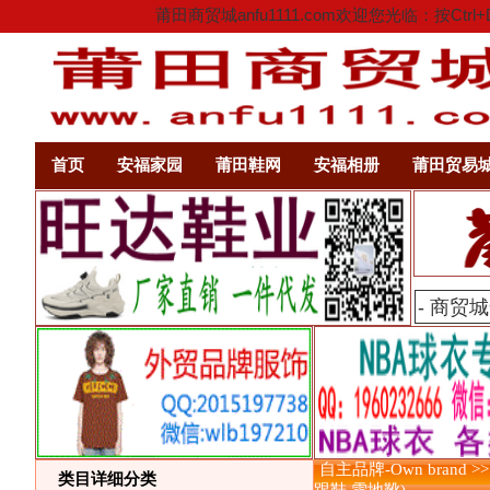
莆田商贸城anfu1111.com欢迎您光临：
首页
安福家园
莆田鞋网
安福相册
莆田贸易
自主品牌-Own brand >
类目详细分类