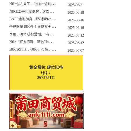
N
ike也入局了，“皮鞋+运动鞋”风潮，你喜欢哪一款？
2025-06-21
N
IKE牵手印度潮牌，这次真的不一样
2025-06-18
B
APE迷彩加身，F50和Predator迎来全新联名
2025-06-16
全
球限量1000件！日默瓦全新多功能设计凳来了
2025-06-16
李
娜、蒋奇明都爱“山下有松”！东方美学包袋，为什么引领风向？
2025-06-12
N
ike「官方假鞋」新款"破防退出游戏"曝光，确认发售
2025-06-12
5
000家门店，6000万会员，30亿“内衣大王”大手笔分红！
2025-06-07
黄金展位 虚位以待
QQ：
267275111