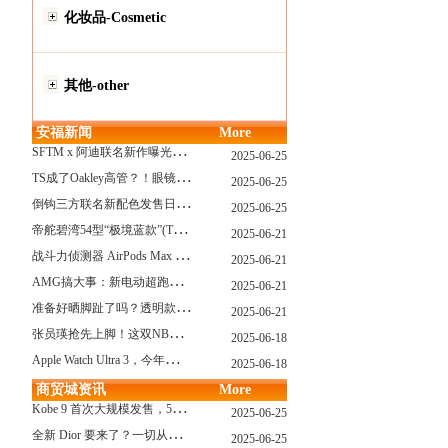
化妆品-Cosmetic
其他-other
安福新闻
More
S
FTM x 阿迪联名新作曝光，「超薄底」风格才是今年最大黑马？
2025-06-25
T
S成了Oakley高管？！眼镜圈要变天了
2025-06-25
倒
钩三方联名新配色发售日确认，Travis Scott x Chase B 即将登场！
2025-06-25
帝
舵碧湾54型“极境蓝款”(TUDOR Black Bay 54)
2025-06-21
战
斗力侦测器 AirPods Max 保护壳？？ 龙珠Z x CASETiFY 联名系列发布
2025-06-21
A
MG搞大事：新电动超跑模拟V8声浪
2025-06-21
准
备好晒脚趾了吗？透明款 AF1 要回归了
2025-06-21
张
员瑛抢先上脚！这双NB一看就要火
2025-06-18
A
pple Watch Ultra 3，今年秋天真的要来了？
2025-06-18
商贸城资讯
More
K
obe 9 首次大规模发售，5双科比新款将同时上线！
2025-06-25
全
新 Dior 要来了？一切从这只托特包开始说起！
2025-06-25