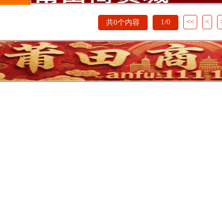
1/0
<<
<
共0个内容