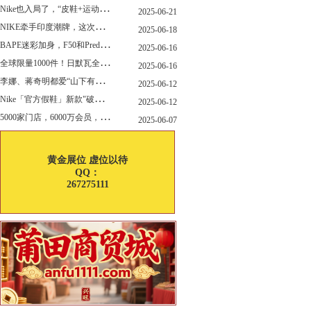
N
ike也入局了，“皮鞋+运动鞋”风潮，你喜欢哪一款？
2025-06-21
N
IKE牵手印度潮牌，这次真的不一样
2025-06-18
B
APE迷彩加身，F50和Predator迎来全新联名
2025-06-16
全
球限量1000件！日默瓦全新多功能设计凳来了
2025-06-16
李
娜、蒋奇明都爱“山下有松”！东方美学包袋，为什么引领风向？
2025-06-12
N
ike「官方假鞋」新款"破防退出游戏"曝光，确认发售
2025-06-12
5
000家门店，6000万会员，30亿“内衣大王”大手笔分红！
2025-06-07
黄金展位 虚位以待
QQ：
267275111