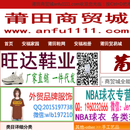
莆田商贸城anfu1111.com欢迎您光临：按C
首页
安福家园
莆田鞋网
安福相册
莆田贸易城
类目详细分类
其他-other >> 手工艺品