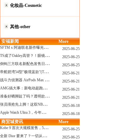
化妆品-Cosmetic
其他-other
安福新闻
More
S
FTM x 阿迪联名新作曝光，「超薄底」风格才是今年最大黑马？
2025-06-25
T
S成了Oakley高管？！眼镜圈要变天了
2025-06-25
倒
钩三方联名新配色发售日确认，Travis Scott x Chase B 即将登场！
2025-06-25
帝
舵碧湾54型“极境蓝款”(TUDOR Black Bay 54)
2025-06-21
战
斗力侦测器 AirPods Max 保护壳？？ 龙珠Z x CASETiFY 联名系列发布
2025-06-21
A
MG搞大事：新电动超跑模拟V8声浪
2025-06-21
准
备好晒脚趾了吗？透明款 AF1 要回归了
2025-06-21
张
员瑛抢先上脚！这双NB一看就要火
2025-06-18
A
pple Watch Ultra 3，今年秋天真的要来了？
2025-06-18
商贸城资讯
More
K
obe 9 首次大规模发售，5双科比新款将同时上线！
2025-06-25
全
新 Dior 要来了？一切从这只托特包开始说起！
2025-06-25