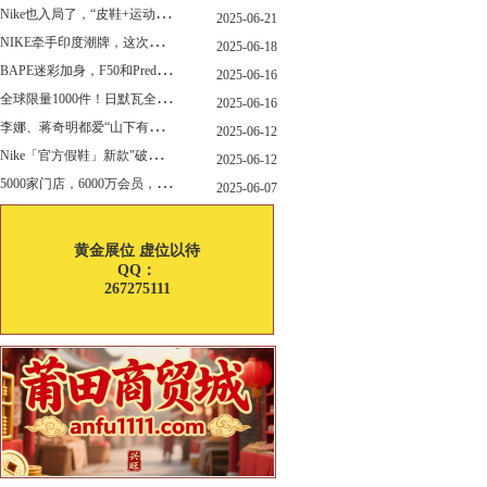
N
ike也入局了，“皮鞋+运动鞋”风潮，你喜欢哪一款？
2025-06-21
N
IKE牵手印度潮牌，这次真的不一样
2025-06-18
B
APE迷彩加身，F50和Predator迎来全新联名
2025-06-16
全
球限量1000件！日默瓦全新多功能设计凳来了
2025-06-16
李
娜、蒋奇明都爱“山下有松”！东方美学包袋，为什么引领风向？
2025-06-12
N
ike「官方假鞋」新款"破防退出游戏"曝光，确认发售
2025-06-12
5
000家门店，6000万会员，30亿“内衣大王”大手笔分红！
2025-06-07
黄金展位 虚位以待
QQ：
267275111