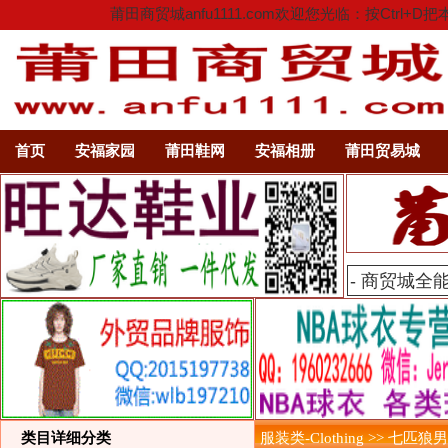
莆田商贸城anfu1111.com欢迎您光临：按C
首页
安福家园
莆田鞋网
安福相册
莆田贸易城
类目详细分类
服装类-Clothing >> 七匹狼