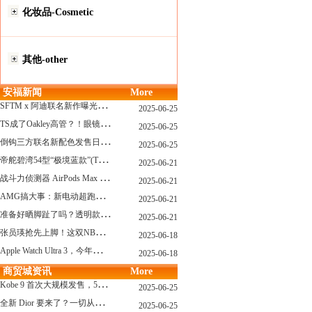
化妆品-Cosmetic
其他-other
安福新闻
More
S
FTM x 阿迪联名新作曝光，「超薄底」风格才是今年最大黑马？
2025-06-25
T
S成了Oakley高管？！眼镜圈要变天了
2025-06-25
倒
钩三方联名新配色发售日确认，Travis Scott x Chase B 即将登场！
2025-06-25
帝
舵碧湾54型“极境蓝款”(TUDOR Black Bay 54)
2025-06-21
战
斗力侦测器 AirPods Max 保护壳？？ 龙珠Z x CASETiFY 联名系列发布
2025-06-21
A
MG搞大事：新电动超跑模拟V8声浪
2025-06-21
准
备好晒脚趾了吗？透明款 AF1 要回归了
2025-06-21
张
员瑛抢先上脚！这双NB一看就要火
2025-06-18
A
pple Watch Ultra 3，今年秋天真的要来了？
2025-06-18
商贸城资讯
More
K
obe 9 首次大规模发售，5双科比新款将同时上线！
2025-06-25
全
新 Dior 要来了？一切从这只托特包开始说起！
2025-06-25