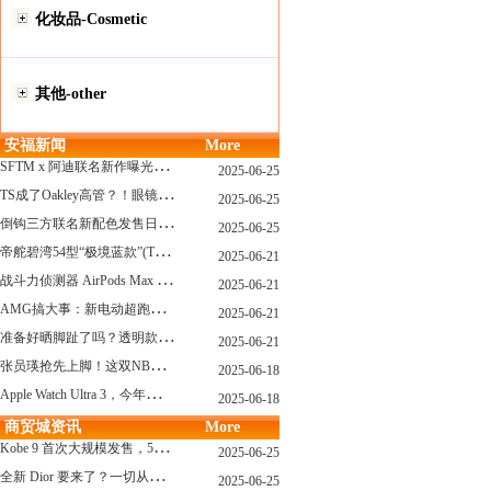
化妆品-Cosmetic
其他-other
安福新闻
More
S
FTM x 阿迪联名新作曝光，「超薄底」风格才是今年最大黑马？
2025-06-25
T
S成了Oakley高管？！眼镜圈要变天了
2025-06-25
倒
钩三方联名新配色发售日确认，Travis Scott x Chase B 即将登场！
2025-06-25
帝
舵碧湾54型“极境蓝款”(TUDOR Black Bay 54)
2025-06-21
战
斗力侦测器 AirPods Max 保护壳？？ 龙珠Z x CASETiFY 联名系列发布
2025-06-21
A
MG搞大事：新电动超跑模拟V8声浪
2025-06-21
准
备好晒脚趾了吗？透明款 AF1 要回归了
2025-06-21
张
员瑛抢先上脚！这双NB一看就要火
2025-06-18
A
pple Watch Ultra 3，今年秋天真的要来了？
2025-06-18
商贸城资讯
More
K
obe 9 首次大规模发售，5双科比新款将同时上线！
2025-06-25
全
新 Dior 要来了？一切从这只托特包开始说起！
2025-06-25