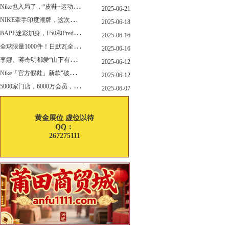
N
ike也入局了，“皮鞋+运动鞋”风潮，你喜欢哪一款？
2025-06-21
N
IKE牵手印度潮牌，这次真的不一样
2025-06-18
B
APE迷彩加身，F50和Predator迎来全新联名
2025-06-16
全
球限量1000件！日默瓦全新多功能设计凳来了
2025-06-16
李
娜、蒋奇明都爱“山下有松”！东方美学包袋，为什么引领风向？
2025-06-12
N
ike「官方假鞋」新款"破防退出游戏"曝光，确认发售
2025-06-12
5
000家门店，6000万会员，30亿“内衣大王”大手笔分红！
2025-06-07
黄金展位 虚位以待
QQ：
267275111