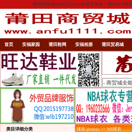
莆田商贸城anfu1111.com欢迎您光临：按C
首页
安福家园
莆田鞋网
安福相册
莆田贸易城
类目详细分类
球衣-jerseys >> Nfl球衣