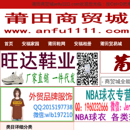
莆田商贸城anfu1111.com欢迎您光临：按C
首页
安福家园
莆田鞋网
安福相册
莆田贸易城
类目详细分类