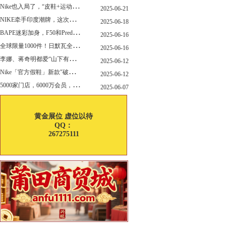
N
ike也入局了，“皮鞋+运动鞋”风潮，你喜欢哪一款？
2025-06-21
N
IKE牵手印度潮牌，这次真的不一样
2025-06-18
B
APE迷彩加身，F50和Predator迎来全新联名
2025-06-16
全
球限量1000件！日默瓦全新多功能设计凳来了
2025-06-16
李
娜、蒋奇明都爱“山下有松”！东方美学包袋，为什么引领风向？
2025-06-12
N
ike「官方假鞋」新款"破防退出游戏"曝光，确认发售
2025-06-12
5
000家门店，6000万会员，30亿“内衣大王”大手笔分红！
2025-06-07
黄金展位 虚位以待
QQ：
267275111