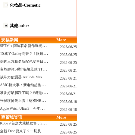
化妆品-Cosmetic
其他-other
安福新闻
More
S
FTM x 阿迪联名新作曝光，「超薄底」风格才是今年最大黑马？
2025-06-25
T
S成了Oakley高管？！眼镜圈要变天了
2025-06-25
倒
钩三方联名新配色发售日确认，Travis Scott x Chase B 即将登场！
2025-06-25
帝
舵碧湾54型“极境蓝款”(TUDOR Black Bay 54)
2025-06-21
战
斗力侦测器 AirPods Max 保护壳？？ 龙珠Z x CASETiFY 联名系列发布
2025-06-21
A
MG搞大事：新电动超跑模拟V8声浪
2025-06-21
准
备好晒脚趾了吗？透明款 AF1 要回归了
2025-06-21
张
员瑛抢先上脚！这双NB一看就要火
2025-06-18
A
pple Watch Ultra 3，今年秋天真的要来了？
2025-06-18
商贸城资讯
More
K
obe 9 首次大规模发售，5双科比新款将同时上线！
2025-06-25
全
新 Dior 要来了？一切从这只托特包开始说起！
2025-06-25