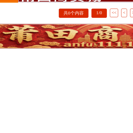
1/0
<<
<
共0个内容