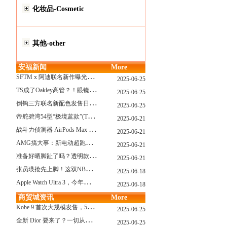
化妆品-Cosmetic
其他-other
安福新闻
More
S
FTM x 阿迪联名新作曝光，「超薄底」风格才是今年最大黑马？
2025-06-25
T
S成了Oakley高管？！眼镜圈要变天了
2025-06-25
倒
钩三方联名新配色发售日确认，Travis Scott x Chase B 即将登场！
2025-06-25
帝
舵碧湾54型“极境蓝款”(TUDOR Black Bay 54)
2025-06-21
战
斗力侦测器 AirPods Max 保护壳？？ 龙珠Z x CASETiFY 联名系列发布
2025-06-21
A
MG搞大事：新电动超跑模拟V8声浪
2025-06-21
准
备好晒脚趾了吗？透明款 AF1 要回归了
2025-06-21
张
员瑛抢先上脚！这双NB一看就要火
2025-06-18
A
pple Watch Ultra 3，今年秋天真的要来了？
2025-06-18
商贸城资讯
More
K
obe 9 首次大规模发售，5双科比新款将同时上线！
2025-06-25
全
新 Dior 要来了？一切从这只托特包开始说起！
2025-06-25