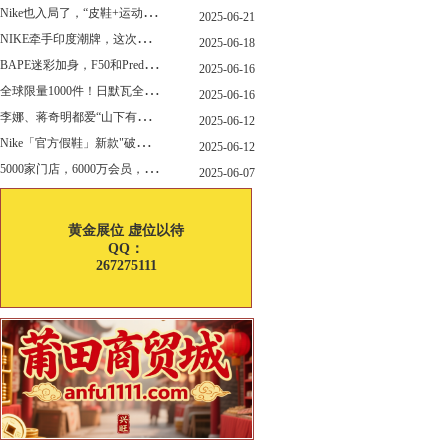
N
ike也入局了，“皮鞋+运动鞋”风潮，你喜欢哪一款？
2025-06-21
N
IKE牵手印度潮牌，这次真的不一样
2025-06-18
B
APE迷彩加身，F50和Predator迎来全新联名
2025-06-16
全
球限量1000件！日默瓦全新多功能设计凳来了
2025-06-16
李
娜、蒋奇明都爱“山下有松”！东方美学包袋，为什么引领风向？
2025-06-12
N
ike「官方假鞋」新款"破防退出游戏"曝光，确认发售
2025-06-12
5
000家门店，6000万会员，30亿“内衣大王”大手笔分红！
2025-06-07
黄金展位 虚位以待
QQ：
267275111