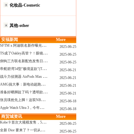
化妆品-Cosmetic
其他-other
安福新闻
More
S
FTM x 阿迪联名新作曝光，「超薄底」风格才是今年最大黑马？
2025-06-25
T
S成了Oakley高管？！眼镜圈要变天了
2025-06-25
倒
钩三方联名新配色发售日确认，Travis Scott x Chase B 即将登场！
2025-06-25
帝
舵碧湾54型“极境蓝款”(TUDOR Black Bay 54)
2025-06-21
战
斗力侦测器 AirPods Max 保护壳？？ 龙珠Z x CASETiFY 联名系列发布
2025-06-21
A
MG搞大事：新电动超跑模拟V8声浪
2025-06-21
准
备好晒脚趾了吗？透明款 AF1 要回归了
2025-06-21
张
员瑛抢先上脚！这双NB一看就要火
2025-06-18
A
pple Watch Ultra 3，今年秋天真的要来了？
2025-06-18
商贸城资讯
More
K
obe 9 首次大规模发售，5双科比新款将同时上线！
2025-06-25
全
新 Dior 要来了？一切从这只托特包开始说起！
2025-06-25