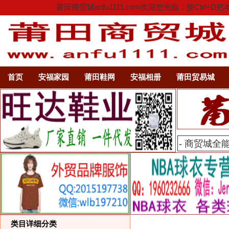
莆田商贸城anfu1111.com欢迎您光临：按C
首页
安福家园
莆田鞋网
安福相册
莆田贸易城
类目详细分类