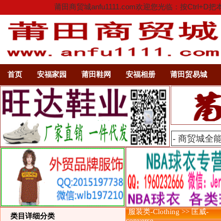
莆田商贸城anfu1111.com欢迎您光临：按C
首页
安福家园
莆田鞋网
安福相册
莆田贸易城
服装类-Clothing >> 匡威-
类目详细分类
converse