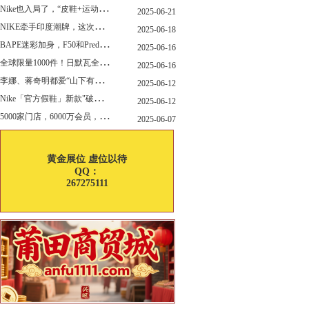
N
ike也入局了，“皮鞋+运动鞋”风潮，你喜欢哪一款？
2025-06-21
N
IKE牵手印度潮牌，这次真的不一样
2025-06-18
B
APE迷彩加身，F50和Predator迎来全新联名
2025-06-16
全
球限量1000件！日默瓦全新多功能设计凳来了
2025-06-16
李
娜、蒋奇明都爱“山下有松”！东方美学包袋，为什么引领风向？
2025-06-12
N
ike「官方假鞋」新款"破防退出游戏"曝光，确认发售
2025-06-12
5
000家门店，6000万会员，30亿“内衣大王”大手笔分红！
2025-06-07
黄金展位 虚位以待
QQ：
267275111