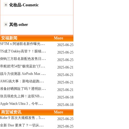
化妆品-Cosmetic
其他-other
安福新闻
More
S
FTM x 阿迪联名新作曝光，「超薄底」风格才是今年最大黑马？
2025-06-25
T
S成了Oakley高管？！眼镜圈要变天了
2025-06-25
倒
钩三方联名新配色发售日确认，Travis Scott x Chase B 即将登场！
2025-06-25
帝
舵碧湾54型“极境蓝款”(TUDOR Black Bay 54)
2025-06-21
战
斗力侦测器 AirPods Max 保护壳？？ 龙珠Z x CASETiFY 联名系列发布
2025-06-21
A
MG搞大事：新电动超跑模拟V8声浪
2025-06-21
准
备好晒脚趾了吗？透明款 AF1 要回归了
2025-06-21
张
员瑛抢先上脚！这双NB一看就要火
2025-06-18
A
pple Watch Ultra 3，今年秋天真的要来了？
2025-06-18
商贸城资讯
More
K
obe 9 首次大规模发售，5双科比新款将同时上线！
2025-06-25
全
新 Dior 要来了？一切从这只托特包开始说起！
2025-06-25